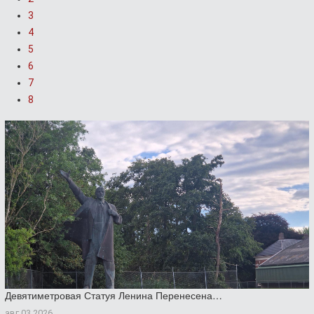
3
4
5
6
7
8
Девятиметровая Статуя Ленина Перенесена…
авг 03 2026