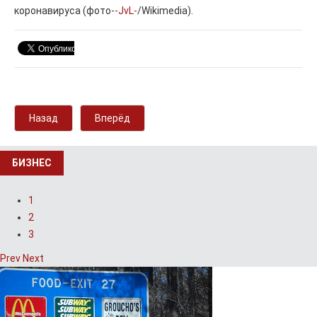
коронавируса (фото-
-JvL-
/Wikimedia).
Назад
Вперёд
БИЗНЕС
1
2
3
Prev
Next