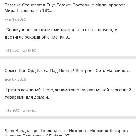
Богатые Становятся Еще Богаче: Состояние Миллиардеров
Мира Выросло На 16%…
янв 19,2026
Совокупное состояние миллиардеров в прошлом году
достигло рекордной отметки в...
Hits:
750
Бизнес
Семья Ван Эрд Взяла Под Полный Контроль Сеть Магазинов…
дек 07,2025
Группа компаний Hema, занимающаяся розничной торговлей
товарами для дома и...
Hits:
980
Бизнес
Двое Владельцев Голландского Интернет-Магазина Лекарств
Funcaps Причастны К Гибели 27…