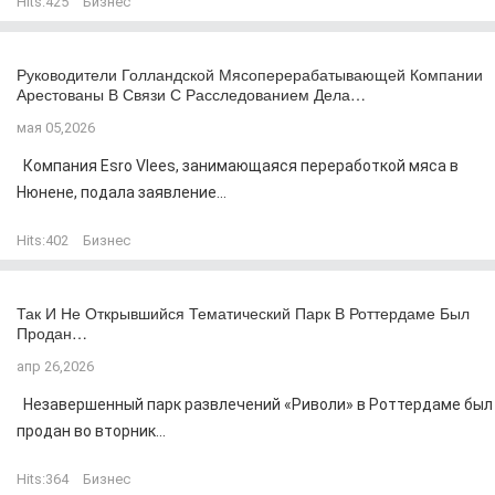
Hits:
425
Бизнес
Руководители Голландской Мясоперерабатывающей Компании
Арестованы В Связи С Расследованием Дела…
мая 05,2026
Компания Esro Vlees, занимающаяся переработкой мяса в
Нюнене, подала заявление...
Hits:
402
Бизнес
Так И Не Открывшийся Тематический Парк В Роттердаме Был
Продан…
апр 26,2026
Незавершенный парк развлечений «Риволи» в Роттердаме был
продан во вторник...
Hits:
364
Бизнес