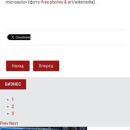
microauto» (фото-
free photos & art
/wikimedia).
Назад
Вперёд
БИЗНЕС
1
2
3
Prev
Next