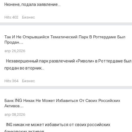
Нюнене, подала заявление...
Hits:
402
Бизнес
Так И Не Открывшийся Тематический Парк В Роттердаме Был
Продан…
апр 26,2026
Незавершенный парк развлечений «Риволи» в Роттердаме был
продан во вторник...
Hits:
364
Бизнес
Банк ING Никак Не Может Избавиться От Своих Российских
Активов…
апр 08,2026
ING никак не может избавиться от своих российских
банковских активов...