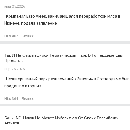
мая 05,2026
Компания Esro Vlees, занимающаяся переработкой мяса в
Нюнене, подала заявление...
Hits:
402
Бизнес
Так И Не Открывшийся Тематический Парк В Роттердаме Был
Продан…
апр 26,2026
Незавершенный парк развлечений «Риволи» в Роттердаме был
продан во вторник...
Hits:
364
Бизнес
Банк ING Никак Не Может Избавиться От Своих Российских
Активов…